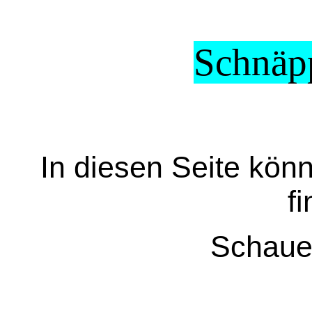
Schnäp
In diesen Seite kö
f
Schaue