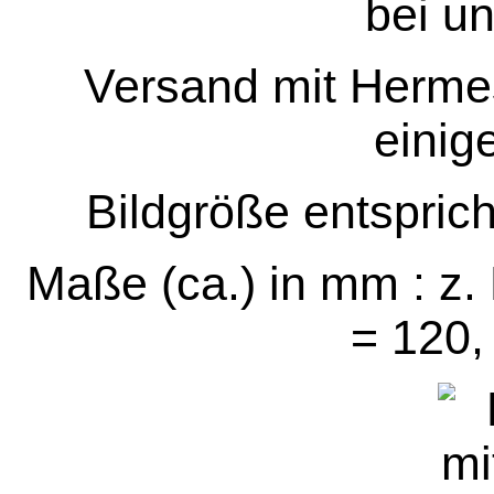
bei u
Versand mit Hermes
einig
Bildgröße entspric
Maße (ca.) in mm : z.
= 120,